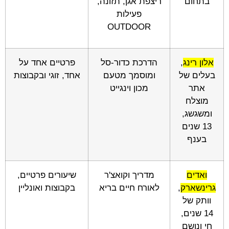
בתחום
ריצפת אגן, תזונה,
פעילות
OUTDOOR
אלון רינג
,
הדרכת כדור-סל
פרטיים אחד על
בעלים של
ומוסמך מטעם
אחד, זוגי ובקבוצות
אתר
מכון וינגייט
מוצלח
ומשגשג,
13 שנים
בענף
ואדים
מדריך וקואצ'ר
שיעורים פרטיים,
גרינשארק
,
לאורח חיים בריא
בקבוצות ואונליין
וותק של
14 שנים,
חי ונושם