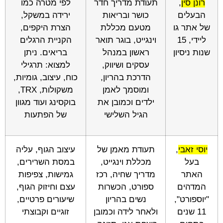
רונן סין
,
תעודת מדריך חדר
לפי מטרה כמו
הבעלים
כושר ובריאות
ירידה במשקל,
של אתר גו
מטעם מכללת
הצרת היקפים,
ליידי, 15
וינגייט, בוגר תואר
הקניית הרגלים
שנות ניסיון
ראשון במנהל
בריאים. ניתן
עסקים ושיווק,
למצוא: תרגילי
הדרכת בהריון,
כוח, עיצוב, גומיות,
ומוסמך לאמן
משקולות, TRX,
ילדים וכמובן את
בוקסינג ועוד מגוון
הגיל השלישי
של הפתעות
יוסי זאבי
,
תעודת מאמן של
עיצוב הגוף, עליה
בעל
מכללת וינגייט,
במסת השרירים,
האתר
מדריך שחיה, רכז
גמישות, צפיפות
המדהים
ספורט, הכשרות
עצם וחיזוק הגוף,
"יוספורט",
נשים בהריון
שיעורים פרטיים,
11 שנים
ולאחר לידה וכמובן
זוגיים וקבוצתי