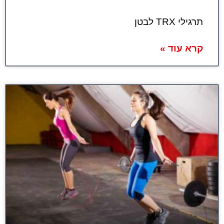
תרגילי TRX לבטן
קרא עוד »