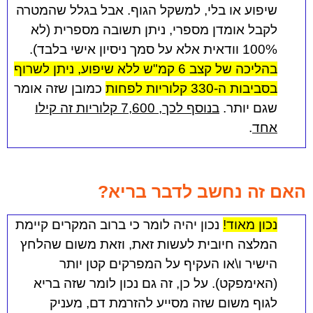
שיפוע או בלי, למשקל הגוף. אבל בגלל שהמטרה
לקבל אומדן מספרי, ניתן תשובה מספרית (לא
100% וודאית אלא על סמך ניסיון אישי בלבד).
בהליכה של קצב 6 קמ"ש ללא שיפוע, ניתן לשרוף
בסביבות ה-330 קלוריות לפחות
כמובן שזה אומר
שגם יותר.
בנוסף לכך, 7,600 קלוריות זה קילו
אחד
.
האם זה נחשב לדבר בריא?
נכון מאוד!
נכון יהיה לומר כי ברוב המקרים קיימת
המלצה חיובית לעשות זאת, וזאת משום שהלחץ
הישיר ו\או העקיף על המפרקים קטן יותר
(האימפקט). על כן, זה גם נכון לומר שזה בריא
לגוף משום שזה מסייע להזרמת דם, מעניק