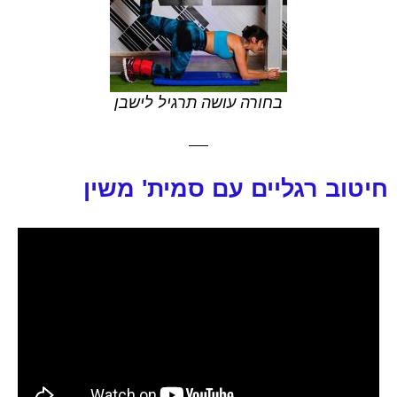
בחורה עושה תרגיל לישבן
חיטוב רגליים עם סמית' משין