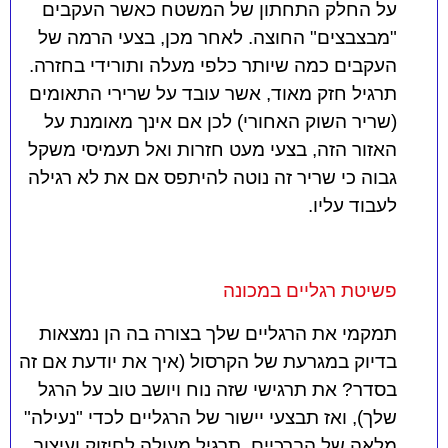
על החלק התחתון של המשטח כאשר העקבים
"מבצבצים" החוצה. לאחר מכן, בצעי הרמה של
העקבים כמה שיותר כלפי מעלה ותורידי בחזרה.
תרגיל חזק מאוד, אשר עובד על שרירי התאומים
(שריר השוק האחורי) לכן אם אינך מאומנת על
האזור הזה, בצעי מעט חזרות ואל תעמיסי משקל
גבוה כי שריר זה נוטה להיתפס אם את לא רגילה
שם מלא
לעבוד עליו.
טלפון
פשיטת רגליים במכונה
אזור מגורים
תמקמי את הרגליים שלך בצורה בה הן נמצאות
בדיוק במגרעת של הקרסול (איך את יודעת אם זה
אימייל
בסדר? את תרגישי שזה נוח ויושב טוב על הרגל
שלך), ואז תבצעי יישור של הרגליים לכדי "נעילה"
הודעה
מלאה של הברכיים. תרגיל מעולה לחיזוק ועיצוב