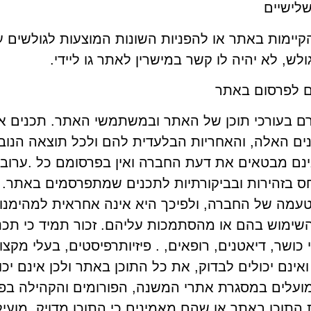
שלישיים
יימות באתר או להפניות השונות המוצעות לגולשים על
ש, לא יהיה לו קשר במישרין לאתר גו ליידי.
ם לפרסום באתר
 בעורכי תוכן של האתר ובמשתמשי האתר. תכנים אל
כנים האלה, והאחריות הבלעדית להם ולכל תוצאה הנו
נם מבטאים את דעת החברה ואין בפרסומם כל .ערובה
ס בזהירות ובביקורתיות לתכנים שמתפרסמים באתר. 
עמה של החברה, ולפיכך היא אינה אחראית למהימנות
שימוש בהם או מהסתמכות עליהם. זכור תמיד כי תכנ
ושר, דיאטנים, רופאים, . פיזיותרפיסטים, בעלי מקצו
ינם יכולים לבדוק, את כל התוכן באתר ולכן אינם יכו
ועלים במסגרת אתרי המשנה, הפורומים והקהילה בפי
תוכן באתר או שהם מאמינים כי התוכן מדויק, מועיל ו