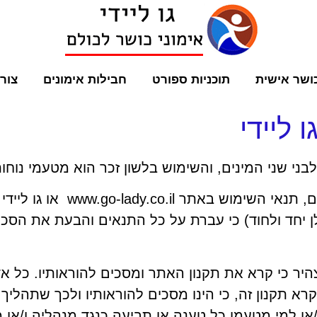
ושר אישית
תוכניות ספורט
חבילות אימונים
צור
 ליידי
בני שני המינים, והשימוש בלשון זכר הוא מטעמי נוחו
ם, תנאי השימוש באתר
www.go-lady.co.il
או גו ליידי
ן יחד ולחוד) כי עברת על כל התנאים והבעת את הס
היר כי קרא את תקנון האתר ומסכים להוראותיו. כל 
א תקנון זה, כי הינו מסכים להוראותיו ולכך שתהלי
ו/או למי מטעמו כל טענה או תביעה כנגד מנהליה ו/או